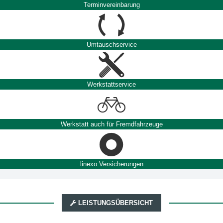
Terminvereinbarung
Umtauschservice
Werkstattservice
Werkstatt auch für Fremdfahrzeuge
linexo Versicherungen
LEISTUNGSÜBERSICHT