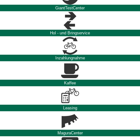
GiantTestCenter
Hol - und Bringservice
Inzahlungnahme
Kaffee
Leasing
MaguraCenter