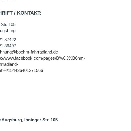
RIFT / KONTAKT:
 Str. 105
ugsburg
21 87422
21 86497
chnung@boehm-fahrradland.de
tp://www.facebook.com/pages/B%C3%B6hm-
rradland-
bH/154436401271566
Augsburg, Inninger Str. 105